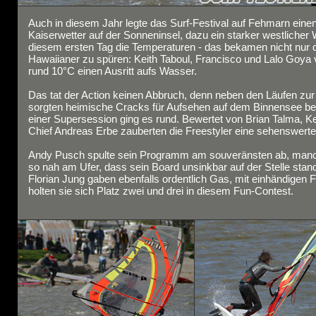
Auch in diesem Jahr legte das Surf-Festival auf Fehmarn einen
Kaiserwetter auf der Sonneninsel, dazu ein starker westlicher
diesem ersten Tag die Temperaturen - das bekamen nicht nur d
Hawaiianer zu spüren: Keith Taboul, Francisco und Lalo Goya v
rund 10°C einen Ausritt aufs Wasser.
Das tat der Action keinen Abbruch, denn neben den Läufen zu
sorgten heimische Cracks für Aufsehen auf dem Binnensee bei
einer Supersession ging es rund. Bewertet von Brian Talma, Ke
Chief Andreas Erbe zauberten die Freestyler eine sehenswert
Andy Pusch spulte sein Programm am souveränsten ab, manc
so nah am Ufer, dass sein Board unsinkbar auf der Stelle stan
Florian Jung gaben ebenfalls ordentlich Gas, mit einhändigen
holten sie sich Platz zwei und drei in diesem Fun-Contest.